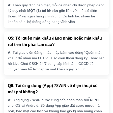
A:
Theo quy định bảo mật, mỗi cá nhân chỉ được phép đăng
ký duy nhất
MỘT (1) tài khoản
gắn liền với một số điện
thoại, IP và ngân hàng chính chủ. Cố tình tạo nhiều tài
khoản sẽ bị hệ thống đóng băng vĩnh viễn.
Q5: Tôi quên mật khẩu đăng nhập hoặc mật khẩu
rút tiền thì phải làm sao?
A:
Tại giao diện đăng nhập, hãy bấm vào dòng “Quên mật
khẩu” để nhận mã OTP qua số điện thoại đăng ký. Hoặc liên
hệ Live Chat CSKH 24/7 cung cấp hình ảnh CCCD để
chuyên viên hỗ trợ cấp lại mật khẩu ngay lập tức.
Q6: Tải ứng dụng (App) 78WIN về điện thoại có
mất phí không?
A:
Ứng dụng 78WIN được cung cấp hoàn toàn
MIỄN PHÍ
cho iOS và Android. Sử dụng App giúp đặt cược mượt mà
hơn, bảo mật cao hơn và không bao giờ bị nhà mạng chặn