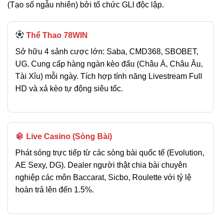
(Tạo số ngẫu nhiên) bởi tổ chức GLI độc lập.
Thể Thao 78WIN
Sở hữu 4 sảnh cược lớn: Saba, CMD368, SBOBET,
UG. Cung cấp hàng ngàn kèo đấu (Châu Á, Châu Âu,
Tài Xỉu) mỗi ngày. Tích hợp tính năng Livestream Full
HD và xả kèo tự động siêu tốc.
Live Casino (Sòng Bài)
Phát sóng trực tiếp từ các sòng bài quốc tế (Evolution,
AE Sexy, DG). Dealer người thật chia bài chuyên
nghiệp các môn Baccarat, Sicbo, Roulette với tỷ lệ
hoàn trả lên đến 1.5%.