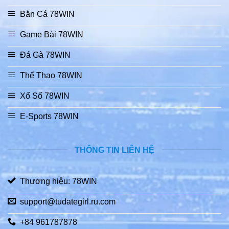
Bắn Cá 78WIN
Game Bài 78WIN
Đá Gà 78WIN
Thể Thao 78WIN
Xổ Số 78WIN
E-Sports 78WIN
THÔNG TIN LIÊN HỆ
Thương hiệu: 78WIN
support@tudategirl.ru.com
+84 961787878