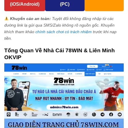
(iOS/Android)
(PC)
Khuyến cáo an toàn:
Tuyệt đối không đăng nhập từ các
đường link lạ gửi qua SMS/Zalo không rõ nguồn gốc. Khuyến
khích tham khảo
chính sách chơi có trách nhiệm
trước khi nạp
tiền.
Tổng Quan Về Nhà Cái 78WIN & Liên Minh
OKVIP