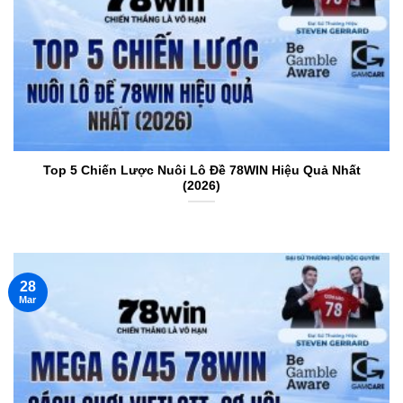
Top 5 Chiến Lược Nuôi Lô Đề 78WIN Hiệu Quả Nhất
(2026)
28
Mar