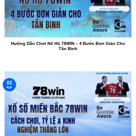
Hướng Dẫn Chơi Nổ Hũ 78WIN – 4 Bước Đơn Giản Cho
Tân Binh
02
Apr