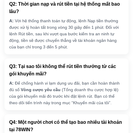
Q2: Thời gian nạp và rút tiền tại hệ thống mất bao
lâu?
A:
Với hệ thống thanh toán tự động, lệnh Nạp tiền thường
được xử lý hoàn tất trong vòng 30 giây đến 1 phút. Đối với
lệnh Rút tiền, sau khi vượt qua bước kiểm tra an ninh tự
động, tiền sẽ được chuyển thẳng về tài khoản ngân hàng
của bạn chỉ trong 3 đến 5 phút.
Q3: Tại sao tôi không thể rút tiền thưởng từ các
gói khuyến mãi?
A:
Để chống hành vi lạm dụng ưu đãi, bạn cần hoàn thành
đủ số
Vòng cược yêu cầu
(Tổng doanh thu cược hợp lệ)
của gói khuyến mãi đó trước khi đặt lệnh rút. Bạn có thể
theo dõi tiến trình này trong mục “Khuyến mãi của tôi”.
Q4: Một người chơi có thể tạo bao nhiêu tài khoản
tại 78WIN?