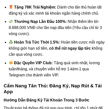
Tặng 78K Trải Nghiệm:
Dành cho tân thủ hoàn tất
đăng ký và xác minh tài khoản ngân hàng chính chủ.
Thưởng Nạp Lần Đầu 100%:
Nhận thêm lên tới
8.888.000 VNĐ cho lần nạp đầu tiên (Yêu cầu chỉ từ 3
vòng cược).
Hoàn Trả Tức Thời 1.5%:
Hoàn tiền cược mỗi ngày
không giới hạn số tiền,
có thể rút ngay lập tức
không
cần qua vòng cược.
Đặc Quyền VIP Club:
Tặng quà sinh nhật, lương
tuần/tháng, và chuyên viên hỗ trợ 1-kèm-1 qua
Telegram cho thành viên VIP.
Cẩm Nang Tân Thủ: Đăng Ký, Nạp Rút & Tải
App
Hướng Dẫn Đăng Ký Tài Khoản Trong 3 Bước
Thuật toán hệ thống đã rút gọn quy trình, chỉ tốn 1 phút để