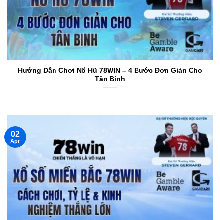
Hướng Dẫn Chơi Nổ Hũ 78WIN – 4 Bước Đơn Giản Cho
Tân Binh
02
Apr