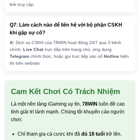
link truy cập.
Q7: Làm cách nào để liên hệ với bộ phận CSKH
khi gặp sự cố?
A:
Dịch vụ CSKH của 78WIN hoạt động 24/7 qua 3 kênh
chính:
Live Chat
trực tiếp trên trang chủ, ứng dụng
Telegram
chính thức, hoặc gọi trực tiếp vào số
Hotline
hiển
thị trên website.
Cam Kết Chơi Có Trách Nhiệm
Là một nền tảng iGaming uy tín,
78WIN
luôn đề cao
tính giải trí lành mạnh. Chúng tôi khuyến cáo người
chơi:
Chỉ tham gia cá cược khi đã
đủ 18 tuổi
trở lên.