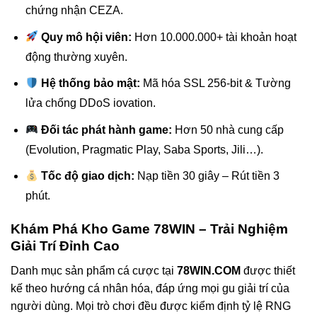
chứng nhận CEZA.
Quy mô hội viên:
Hơn 10.000.000+ tài khoản hoạt
động thường xuyên.
Hệ thống bảo mật:
Mã hóa SSL 256-bit & Tường
lửa chống DDoS iovation.
Đối tác phát hành game:
Hơn 50 nhà cung cấp
(Evolution, Pragmatic Play, Saba Sports, Jili…).
Tốc độ giao dịch:
Nạp tiền 30 giây – Rút tiền 3
phút.
Khám Phá Kho Game 78WIN – Trải Nghiệm
Giải Trí Đỉnh Cao
Danh mục sản phẩm cá cược tại
78WIN.COM
được thiết
kế theo hướng cá nhân hóa, đáp ứng mọi gu giải trí của
người dùng. Mọi trò chơi đều được kiểm định tỷ lệ RNG