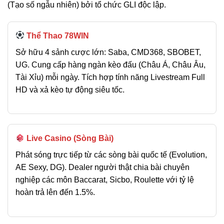
(Tạo số ngẫu nhiên) bởi tổ chức GLI độc lập.
Thể Thao 78WIN
Sở hữu 4 sảnh cược lớn: Saba, CMD368, SBOBET,
UG. Cung cấp hàng ngàn kèo đấu (Châu Á, Châu Âu,
Tài Xỉu) mỗi ngày. Tích hợp tính năng Livestream Full
HD và xả kèo tự động siêu tốc.
Live Casino (Sòng Bài)
Phát sóng trực tiếp từ các sòng bài quốc tế (Evolution,
AE Sexy, DG). Dealer người thật chia bài chuyên
nghiệp các môn Baccarat, Sicbo, Roulette với tỷ lệ
hoàn trả lên đến 1.5%.