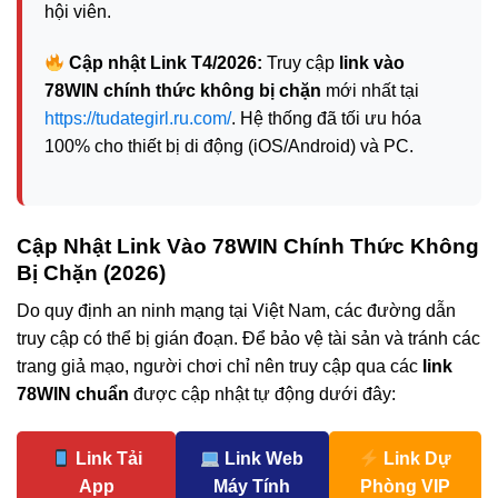
hội viên.
Cập nhật Link T4/2026:
Truy cập
link vào
78WIN chính thức không bị chặn
mới nhất tại
https://tudategirl.ru.com/
. Hệ thống đã tối ưu hóa
100% cho thiết bị di động (iOS/Android) và PC.
Cập Nhật Link Vào 78WIN Chính Thức Không
Bị Chặn (2026)
Do quy định an ninh mạng tại Việt Nam, các đường dẫn
truy cập có thể bị gián đoạn. Để bảo vệ tài sản và tránh các
trang giả mạo, người chơi chỉ nên truy cập qua các
link
78WIN chuẩn
được cập nhật tự động dưới đây:
Link Tải
Link Web
Link Dự
App
Máy Tính
Phòng VIP