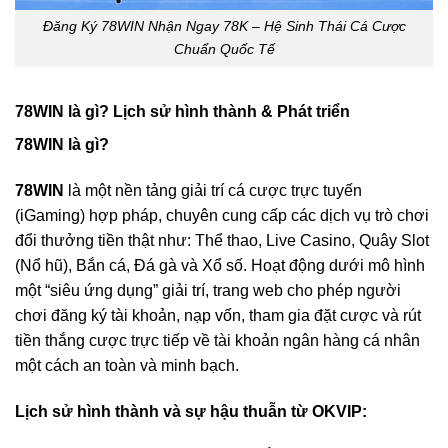
Đăng Ký 78WIN Nhận Ngay 78K – Hệ Sinh Thái Cá Cược
Chuẩn Quốc Tế
78WIN là gì? Lịch sử hình thành & Phát triển
78WIN là gì?
78WIN
là một nền tảng giải trí cá cược trực tuyến
(iGaming) hợp pháp, chuyên cung cấp các dịch vụ trò chơi
đổi thưởng tiền thật như: Thể thao, Live Casino, Quây Slot
(Nổ hũ), Bắn cá, Đá gà và Xổ số. Hoạt động dưới mô hình
một “siêu ứng dụng” giải trí, trang web cho phép người
chơi đăng ký tài khoản, nạp vốn, tham gia đặt cược và rút
tiền thắng cược trực tiếp về tài khoản ngân hàng cá nhân
một cách an toàn và minh bạch.
Lịch sử hình thành và sự hậu thuẫn từ OKVIP: