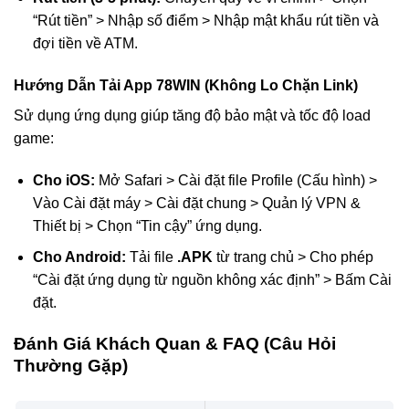
“Rút tiền” > Nhập số điểm > Nhập mật khẩu rút tiền và
đợi tiền về ATM.
Hướng Dẫn Tải App 78WIN (Không Lo Chặn Link)
Sử dụng ứng dụng giúp tăng độ bảo mật và tốc độ load
game:
Cho iOS:
Mở Safari > Cài đặt file Profile (Cấu hình) >
Vào Cài đặt máy > Cài đặt chung > Quản lý VPN &
Thiết bị > Chọn “Tin cậy” ứng dụng.
Cho Android:
Tải file
.APK
từ trang chủ > Cho phép
“Cài đặt ứng dụng từ nguồn không xác định” > Bấm Cài
đặt.
Đánh Giá Khách Quan & FAQ (Câu Hỏi
Thường Gặp)