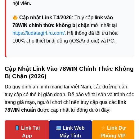
hội viên.
Cập nhật Link T4/2026:
Truy cập
link vào
78WIN chính thức không bị chặn
mới nhất tại
https://tudategirl.ru.com/
. Hệ thống đã tối ưu hóa
100% cho thiết bị di động (iOS/Android) và PC.
Cập Nhật Link Vào 78WIN Chính Thức Không
Bị Chặn (2026)
Do quy định an ninh mạng tại Việt Nam, các đường dẫn
truy cập có thể bị gián đoạn. Để bảo vệ tài sản và tránh các
trang giả mạo, người chơi chỉ nên truy cập qua các
link
78WIN chuẩn
được cập nhật tự động dưới đây:
Link Tải
Link Web
Link Dự
App
Máy Tính
Phòng VIP