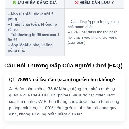
ƯU ĐIỂM ĐÁNG GIÁ
ĐIỂM CẦN LƯU Ý
– Nạp rút siêu tốc (dưới 5
phút)
– Cần dùng App/Link phụ khi bị
– Pháp lý an toàn, không lo
nhà mạng chặn
rủi ro
– Live Chat thỉnh thoảng phản
– Trả thưởng lô đề cực cao 1
hồi chậm vào khung giờ vàng
ăn 99
(cuối tuần)
– App Mobile nhẹ, không
nóng máy
Câu Hỏi Thường Gặp Của Người Chơi (FAQ)
Q1: 78WIN có lừa đảo (scam) người chơi không?
A:
Hoàn toàn không.
78 WIN
hoạt động hợp pháp dưới sự
quản lý của PAGCOR (Philippines) và là đối tác chiến lược
của liên minh OKVIP. Tiền thắng cược được thanh toán sòng
phẳng, minh bạch 100% nếu người chơi tuân thủ đúng quy
định, không sử dụng phần mềm gian lận.