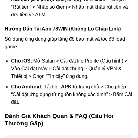
“Rút tiền” > Nhập số điểm > Nhập mật khẩu rút tiền và
đợi tiền về ATM.
Hướng Dẫn Tải App 78WIN (Không Lo Chặn Link)
Sử dụng ứng dụng giúp tăng độ bảo mật và tốc độ load
game:
Cho iOS:
Mở Safari > Cài đặt file Profile (Cấu hình) >
Vào Cài đặt máy > Cài đặt chung > Quản lý VPN &
Thiết bị > Chọn “Tin cậy” ứng dụng.
Cho Android:
Tải file
.APK
từ trang chủ > Cho phép
“Cài đặt ứng dụng từ nguồn không xác định” > Bấm Cài
đặt.
Đánh Giá Khách Quan & FAQ (Câu Hỏi
Thường Gặp)