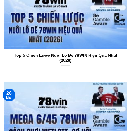
Top 5 Chiến Lược Nuôi Lô Đề 78WIN Hiệu Quả Nhất
(2026)
28
Mar