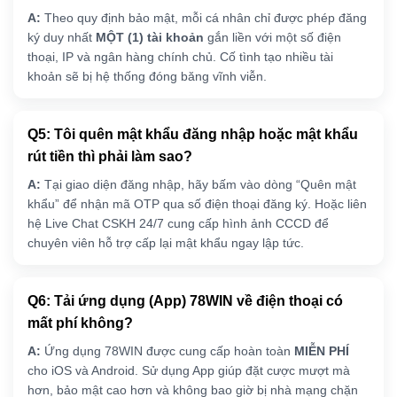
A:
Theo quy định bảo mật, mỗi cá nhân chỉ được phép đăng
ký duy nhất
MỘT (1) tài khoản
gắn liền với một số điện
thoại, IP và ngân hàng chính chủ. Cố tình tạo nhiều tài
khoản sẽ bị hệ thống đóng băng vĩnh viễn.
Q5: Tôi quên mật khẩu đăng nhập hoặc mật khẩu
rút tiền thì phải làm sao?
A:
Tại giao diện đăng nhập, hãy bấm vào dòng “Quên mật
khẩu” để nhận mã OTP qua số điện thoại đăng ký. Hoặc liên
hệ Live Chat CSKH 24/7 cung cấp hình ảnh CCCD để
chuyên viên hỗ trợ cấp lại mật khẩu ngay lập tức.
Q6: Tải ứng dụng (App) 78WIN về điện thoại có
mất phí không?
A:
Ứng dụng 78WIN được cung cấp hoàn toàn
MIỄN PHÍ
cho iOS và Android. Sử dụng App giúp đặt cược mượt mà
hơn, bảo mật cao hơn và không bao giờ bị nhà mạng chặn