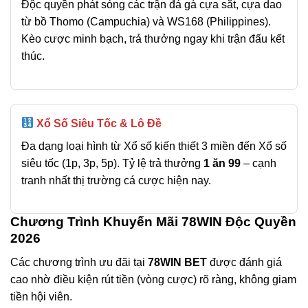
Độc quyền phát sóng các trận đá gà cựa sắt, cựa dao
từ bồ Thomo (Campuchia) và WS168 (Philippines).
Kèo cược minh bạch, trả thưởng ngay khi trận đấu kết
thúc.
Xổ Số Siêu Tốc & Lô Đề
Đa dạng loại hình từ Xổ số kiến thiết 3 miền đến Xổ số
siêu tốc (1p, 3p, 5p). Tỷ lệ trả thưởng
1 ăn 99
– cạnh
tranh nhất thị trường cá cược hiện nay.
Chương Trình Khuyến Mãi 78WIN Độc Quyền
2026
Các chương trình ưu đãi tại
78WIN BET
được đánh giá
cao nhờ điều kiện rút tiền (vòng cược) rõ ràng, không giam
tiền hội viên.