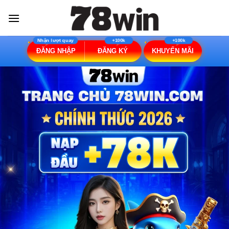
Skip
to
content
ĐĂNG NHẬP
ĐĂNG KÝ
KHUYẾN MÃI