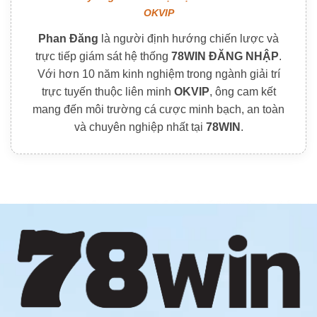
OKVIP
Phan Đăng
là người định hướng chiến lược và
trực tiếp giám sát hệ thống
78WIN ĐĂNG NHẬP
.
Với hơn 10 năm kinh nghiệm trong ngành giải trí
trực tuyến thuộc liên minh
OKVIP
, ông cam kết
mang đến môi trường cá cược minh bạch, an toàn
và chuyên nghiệp nhất tại
78WIN
.