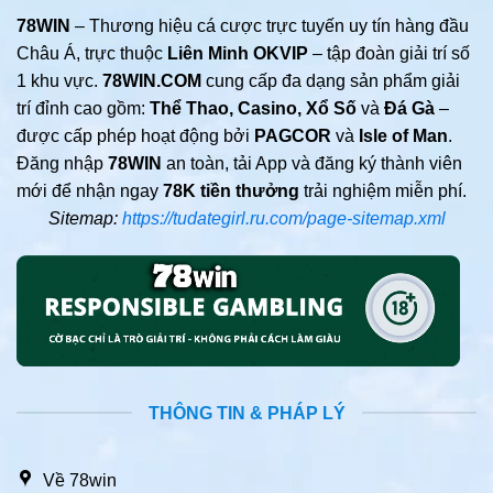
78WIN
– Thương hiệu cá cược trực tuyến uy tín hàng đầu
Châu Á, trực thuộc
Liên Minh OKVIP
– tập đoàn giải trí số
1 khu vực.
78WIN.COM
cung cấp đa dạng sản phẩm giải
trí đỉnh cao gồm:
Thể Thao, Casino, Xổ Số
và
Đá Gà
–
được cấp phép hoạt động bởi
PAGCOR
và
Isle of Man
.
Đăng nhập
78WIN
an toàn, tải App và đăng ký thành viên
mới để nhận ngay
78K tiền thưởng
trải nghiệm miễn phí.
Sitemap:
https://tudategirl.ru.com/page-sitemap.xml
THÔNG TIN & PHÁP LÝ
Về 78win