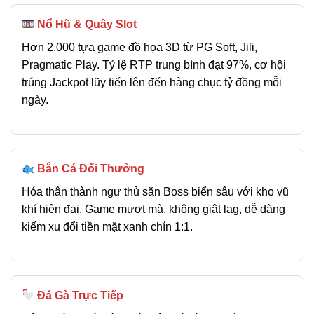
Nổ Hũ & Quây Slot
Hơn 2.000 tựa game đồ họa 3D từ PG Soft, Jili,
Pragmatic Play. Tỷ lệ RTP trung bình đạt 97%, cơ hội
trúng Jackpot lũy tiến lên đến hàng chục tỷ đồng mỗi
ngày.
Bắn Cá Đổi Thưởng
Hóa thân thành ngư thủ săn Boss biển sâu với kho vũ
khí hiện đại. Game mượt mà, không giật lag, dễ dàng
kiếm xu đổi tiền mặt xanh chín 1:1.
Đá Gà Trực Tiếp