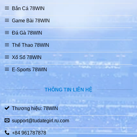
Bắn Cá 78WIN
Game Bài 78WIN
Đá Gà 78WIN
Thể Thao 78WIN
Xổ Số 78WIN
E-Sports 78WIN
THÔNG TIN LIÊN HỆ
Thương hiệu: 78WIN
support@tudategirl.ru.com
+84 961787878