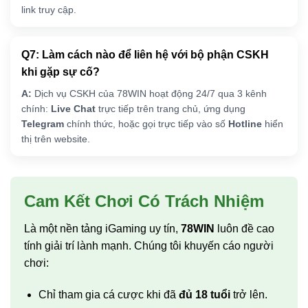
link truy cập.
Q7: Làm cách nào để liên hệ với bộ phận CSKH
khi gặp sự cố?
A:
Dịch vụ CSKH của 78WIN hoạt động 24/7 qua 3 kênh
chính:
Live Chat
trực tiếp trên trang chủ, ứng dụng
Telegram
chính thức, hoặc gọi trực tiếp vào số
Hotline
hiển
thị trên website.
Cam Kết Chơi Có Trách Nhiệm
Là một nền tảng iGaming uy tín,
78WIN
luôn đề cao
tính giải trí lành mạnh. Chúng tôi khuyến cáo người
chơi:
Chỉ tham gia cá cược khi đã
đủ 18 tuổi
trở lên.