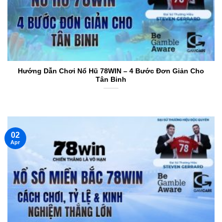
Hướng Dẫn Chơi Nổ Hũ 78WIN – 4 Bước Đơn Giản Cho
Tân Binh
02
Apr