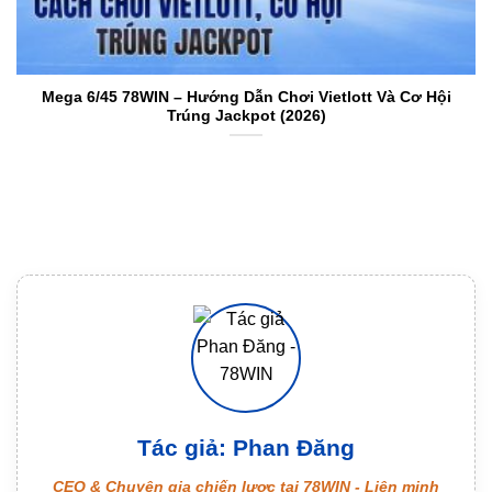
Mega 6/45 78WIN – Hướng Dẫn Chơi Vietlott Và Cơ Hội
Trúng Jackpot (2026)
Tác giả:
Phan Đăng
CEO & Chuyên gia chiến lược tại 78WIN - Liên minh