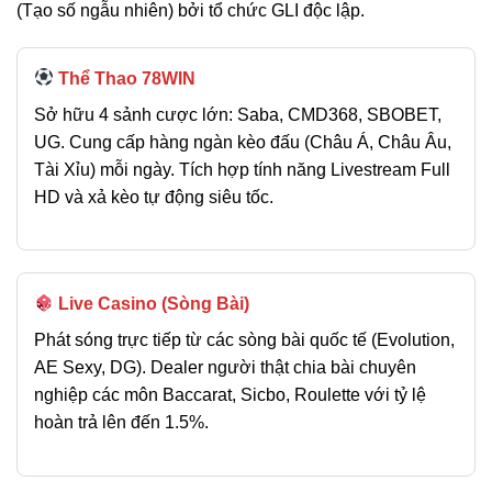
(Tạo số ngẫu nhiên) bởi tổ chức GLI độc lập.
Thể Thao 78WIN
Sở hữu 4 sảnh cược lớn: Saba, CMD368, SBOBET,
UG. Cung cấp hàng ngàn kèo đấu (Châu Á, Châu Âu,
Tài Xỉu) mỗi ngày. Tích hợp tính năng Livestream Full
HD và xả kèo tự động siêu tốc.
Live Casino (Sòng Bài)
Phát sóng trực tiếp từ các sòng bài quốc tế (Evolution,
AE Sexy, DG). Dealer người thật chia bài chuyên
nghiệp các môn Baccarat, Sicbo, Roulette với tỷ lệ
hoàn trả lên đến 1.5%.