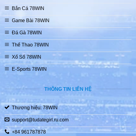
Bắn Cá 78WIN
Game Bài 78WIN
Đá Gà 78WIN
Thể Thao 78WIN
Xổ Số 78WIN
E-Sports 78WIN
THÔNG TIN LIÊN HỆ
Thương hiệu: 78WIN
support@tudategirl.ru.com
+84 961787878