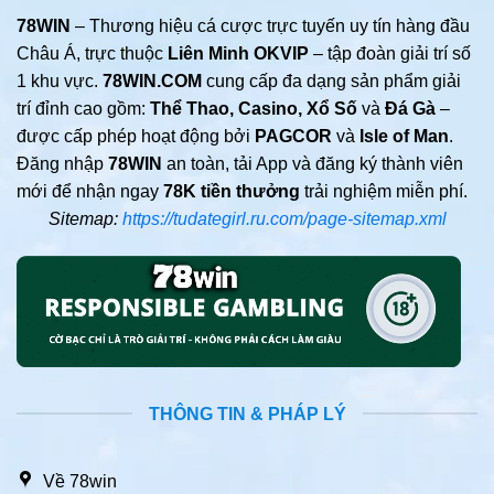
78WIN
– Thương hiệu cá cược trực tuyến uy tín hàng đầu
Châu Á, trực thuộc
Liên Minh OKVIP
– tập đoàn giải trí số
1 khu vực.
78WIN.COM
cung cấp đa dạng sản phẩm giải
trí đỉnh cao gồm:
Thể Thao, Casino, Xổ Số
và
Đá Gà
–
được cấp phép hoạt động bởi
PAGCOR
và
Isle of Man
.
Đăng nhập
78WIN
an toàn, tải App và đăng ký thành viên
mới để nhận ngay
78K tiền thưởng
trải nghiệm miễn phí.
Sitemap:
https://tudategirl.ru.com/page-sitemap.xml
THÔNG TIN & PHÁP LÝ
Về 78win