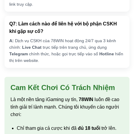
link truy cập.
Q7: Làm cách nào để liên hệ với bộ phận CSKH
khi gặp sự cố?
A:
Dịch vụ CSKH của 78WIN hoạt động 24/7 qua 3 kênh
chính:
Live Chat
trực tiếp trên trang chủ, ứng dụng
Telegram
chính thức, hoặc gọi trực tiếp vào số
Hotline
hiển
thị trên website.
Cam Kết Chơi Có Trách Nhiệm
Là một nền tảng iGaming uy tín,
78WIN
luôn đề cao
tính giải trí lành mạnh. Chúng tôi khuyến cáo người
chơi:
Chỉ tham gia cá cược khi đã
đủ 18 tuổi
trở lên.