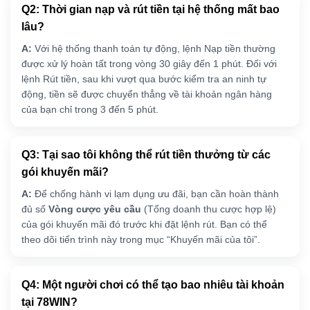
Q2: Thời gian nạp và rút tiền tại hệ thống mất bao
lâu?
A:
Với hệ thống thanh toán tự động, lệnh Nạp tiền thường
được xử lý hoàn tất trong vòng 30 giây đến 1 phút. Đối với
lệnh Rút tiền, sau khi vượt qua bước kiểm tra an ninh tự
động, tiền sẽ được chuyển thẳng về tài khoản ngân hàng
của bạn chỉ trong 3 đến 5 phút.
Q3: Tại sao tôi không thể rút tiền thưởng từ các
gói khuyến mãi?
A:
Để chống hành vi lạm dụng ưu đãi, bạn cần hoàn thành
đủ số
Vòng cược yêu cầu
(Tổng doanh thu cược hợp lệ)
của gói khuyến mãi đó trước khi đặt lệnh rút. Bạn có thể
theo dõi tiến trình này trong mục “Khuyến mãi của tôi”.
Q4: Một người chơi có thể tạo bao nhiêu tài khoản
tại 78WIN?