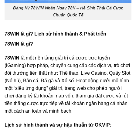
Đăng Ký 78WIN Nhận Ngay 78K – Hệ Sinh Thái Cá Cược
Chuẩn Quốc Tế
78WIN là gì? Lịch sử hình thành & Phát triển
78WIN là gì?
78WIN
là một nền tảng giải trí cá cược trực tuyến
(iGaming) hợp pháp, chuyên cung cấp các dịch vụ trò chơi
đổi thưởng tiền thật như: Thể thao, Live Casino, Quây Slot
(Nổ hũ), Bắn cá, Đá gà và Xổ số. Hoạt động dưới mô hình
một “siêu ứng dụng” giải trí, trang web cho phép người
chơi đăng ký tài khoản, nạp vốn, tham gia đặt cược và rút
tiền thắng cược trực tiếp về tài khoản ngân hàng cá nhân
một cách an toàn và minh bạch.
Lịch sử hình thành và sự hậu thuẫn từ OKVIP: