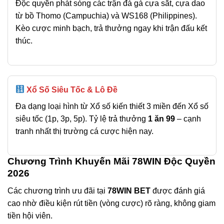
Độc quyền phát sóng các trận đá gà cựa sắt, cựa dao
từ bồ Thomo (Campuchia) và WS168 (Philippines).
Kèo cược minh bạch, trả thưởng ngay khi trận đấu kết
thúc.
Xổ Số Siêu Tốc & Lô Đề
Đa dạng loại hình từ Xổ số kiến thiết 3 miền đến Xổ số
siêu tốc (1p, 3p, 5p). Tỷ lệ trả thưởng
1 ăn 99
– cạnh
tranh nhất thị trường cá cược hiện nay.
Chương Trình Khuyến Mãi 78WIN Độc Quyền
2026
Các chương trình ưu đãi tại
78WIN BET
được đánh giá
cao nhờ điều kiện rút tiền (vòng cược) rõ ràng, không giam
tiền hội viên.