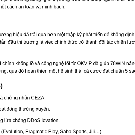
một cách an toàn và minh bạch.
ương hiệu đã trải qua hơn một thập kỷ phát triển để khẳng định
ẫn đầu thị trường là việc chính thức trở thành đối tác chiến l
 chính khổng lồ và công nghệ lõi từ OKVIP đã giúp 78WIN nân
ờng, qua đó hoàn thiện một hệ sinh thái cá cược đạt chuẩn 5 sa
)
và chứng nhận CEZA.
oạt động thường xuyên.
g lửa chống DDoS iovation.
Evolution, Pragmatic Play, Saba Sports, Jili…).