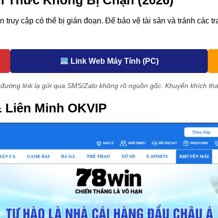
h Thức Không Bị Chặn (2026)
truy cập có thể bị gián đoạn. Để bảo vệ tài sản và tránh các t
Link Web Máy Tính (PC)
 đường link lạ gửi qua SMS/Zalo không rõ nguồn gốc. Khuyến khích t
 Liên Minh OKVIP