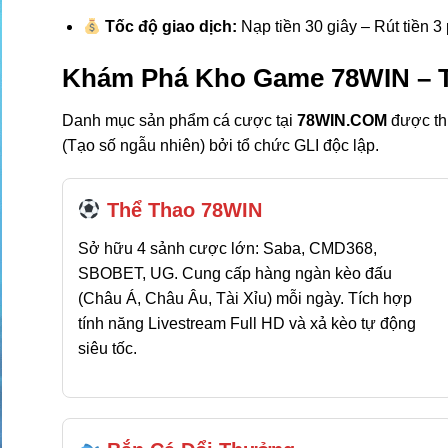
Tốc độ giao dịch:
Nạp tiền 30 giây – Rút tiền 3 
Khám Phá Kho Game 78WIN – Tr
Danh mục sản phẩm cá cược tại
78WIN.COM
được thi
(Tạo số ngẫu nhiên) bởi tổ chức GLI độc lập.
Thể Thao 78WIN
Sở hữu 4 sảnh cược lớn: Saba, CMD368,
SBOBET, UG. Cung cấp hàng ngàn kèo đấu
(Châu Á, Châu Âu, Tài Xỉu) mỗi ngày. Tích hợp
tính năng Livestream Full HD và xả kèo tự động
siêu tốc.