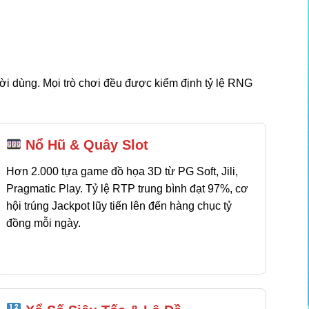
ời dùng. Mọi trò chơi đều được kiểm định tỷ lệ RNG
Nổ Hũ & Quây Slot
Hơn 2.000 tựa game đồ họa 3D từ PG Soft, Jili,
Pragmatic Play. Tỷ lệ RTP trung bình đạt 97%, cơ
hội trúng Jackpot lũy tiến lên đến hàng chục tỷ
đồng mỗi ngày.