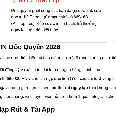
Đá Gà Trực Tiếp
Độc quyền phát sóng các trận đá gà cựa sắt, cựa
dao từ bồ Thomo (Campuchia) và WS168
(Philippines). Kèo cược minh bạch, trả thưởng
ngay khi trận đấu kết thúc.
IN Độc Quyền 2026
 cao nhờ điều kiện rút tiền (vòng cược) rõ ràng, không giam tiề
ất đăng ký và xác minh tài khoản ngân hàng chính chủ.
 8.888.000 VNĐ cho lần nạp đầu tiên (Yêu cầu chỉ từ 3 vòng c
gày không giới hạn số tiền,
có thể rút ngay lập tức
không cần
g tuần/tháng, và chuyên viên hỗ trợ 1-kèm-1 qua Telegram cho 
ạp Rút & Tải App