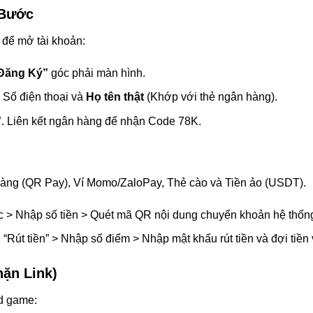
 Bước
t để mở tài khoản:
Đăng Ký”
góc phải màn hình.
 Số điện thoại và
Họ tên thật
(Khớp với thẻ ngân hàng).
”
. Liên kết ngân hàng để nhận Code 78K.
àng (QR Pay), Ví Momo/ZaloPay, Thẻ cào và Tiền ảo (USDT).
 > Nhập số tiền > Quét mã QR nội dung chuyển khoản hệ thốn
“Rút tiền” > Nhập số điểm > Nhập mật khẩu rút tiền và đợi tiền
ặn Link)
ad game: