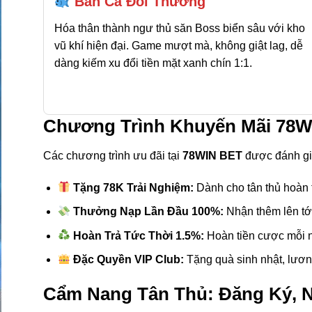
Bắn Cá Đổi Thưởng
Hóa thân thành ngư thủ săn Boss biển sâu với kho
vũ khí hiện đại. Game mượt mà, không giật lag, dễ
dàng kiếm xu đổi tiền mặt xanh chín 1:1.
Chương Trình Khuyến Mãi 78W
Các chương trình ưu đãi tại
78WIN BET
được đánh giá
Tặng 78K Trải Nghiệm:
Dành cho tân thủ hoàn t
Thưởng Nạp Lần Đầu 100%:
Nhận thêm lên tới
Hoàn Trả Tức Thời 1.5%:
Hoàn tiền cược mỗi n
Đặc Quyền VIP Club:
Tặng quà sinh nhật, lươn
Cẩm Nang Tân Thủ: Đăng Ký, N