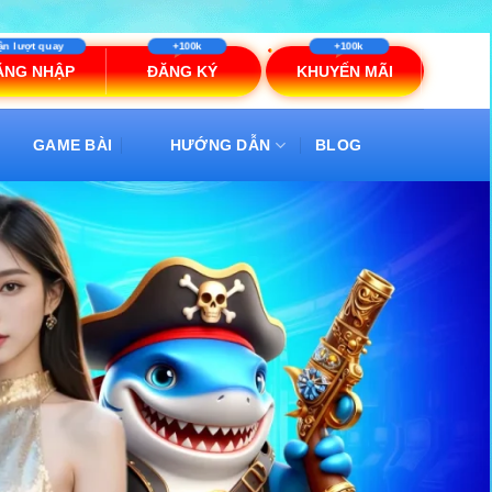
ĂNG NHẬP
ĐĂNG KÝ
KHUYẾN MÃI
GAME BÀI
HƯỚNG DẪN
BLOG