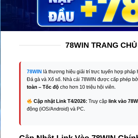
78WIN TRANG CHỦ 
78WIN
là thương hiệu giải trí trực tuyến hợp pháp
Đá gà và Xổ số. Nhà cái 78WIN được cấp phép bở
toàn – Tốc độ
cho hơn 10 triệu hội viên.
Cập nhật Link T4/2026:
Truy cập
link vào 78
động (iOS/Android) và PC.