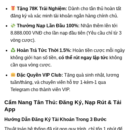
Tặng 78K Trải Nghiệm:
Dành cho tân thủ hoàn tất
đăng ký và xác minh tài khoản ngân hàng chính chủ.
Thưởng Nạp Lần Đầu 100%:
Nhận thêm lên tới
8.888.000 VNĐ cho lần nạp đầu tiên (Yêu cầu chỉ từ 3
vòng cược).
Hoàn Trả Tức Thời 1.5%:
Hoàn tiền cược mỗi ngày
không giới hạn số tiền,
có thể rút ngay lập tức
không
cần qua vòng cược.
Đặc Quyền VIP Club:
Tặng quà sinh nhật, lương
tuần/tháng, và chuyên viên hỗ trợ 1-kèm-1 qua
Telegram cho thành viên VIP.
Cẩm Nang Tân Thủ: Đăng Ký, Nạp Rút & Tải
App
Hướng Dẫn Đăng Ký Tài Khoản Trong 3 Bước
Thuật toán hệ thống đã rút gọn quy trình, chỉ tốn 1 phút để