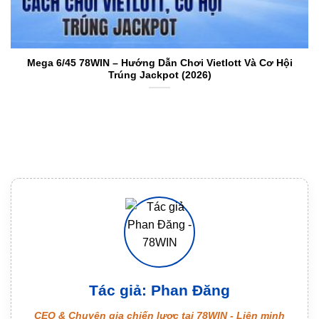
Mega 6/45 78WIN – Hướng Dẫn Chơi Vietlott Và Cơ Hội
Trúng Jackpot (2026)
Tác giả:
Phan Đăng
CEO & Chuyên gia chiến lược tại 78WIN - Liên minh