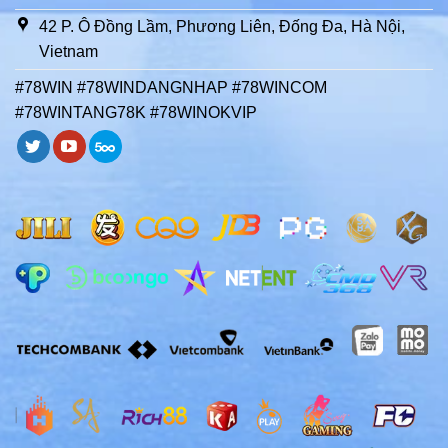
42 P. Ô Đồng Lầm, Phương Liên, Đống Đa, Hà Nội,
Vietnam
#78WIN #78WINDANGNHAP #78WINCOM
#78WINTANG78K #78WINOKVIP