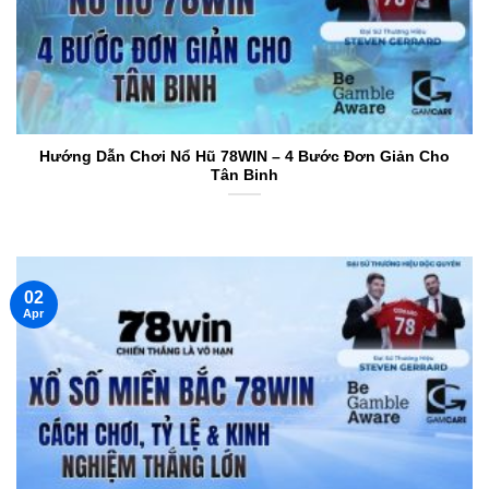
Hướng Dẫn Chơi Nổ Hũ 78WIN – 4 Bước Đơn Giản Cho
Tân Binh
02
Apr