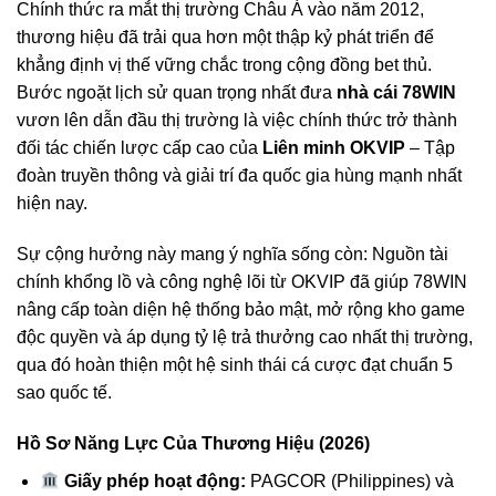
Chính thức ra mắt thị trường Châu Á vào năm 2012,
thương hiệu đã trải qua hơn một thập kỷ phát triển để
khẳng định vị thế vững chắc trong cộng đồng bet thủ.
Bước ngoặt lịch sử quan trọng nhất đưa
nhà cái
78WIN
vươn lên dẫn đầu thị trường là việc chính thức trở thành
đối tác chiến lược cấp cao của
Liên minh OKVIP
– Tập
đoàn truyền thông và giải trí đa quốc gia hùng mạnh nhất
hiện nay.
Sự cộng hưởng này mang ý nghĩa sống còn: Nguồn tài
chính khổng lồ và công nghệ lõi từ OKVIP đã giúp 78WIN
nâng cấp toàn diện hệ thống bảo mật, mở rộng kho game
độc quyền và áp dụng tỷ lệ trả thưởng cao nhất thị trường,
qua đó hoàn thiện một hệ sinh thái cá cược đạt chuẩn 5
sao quốc tế.
Hồ Sơ Năng Lực Của Thương Hiệu (2026)
Giấy phép hoạt động:
PAGCOR (Philippines) và