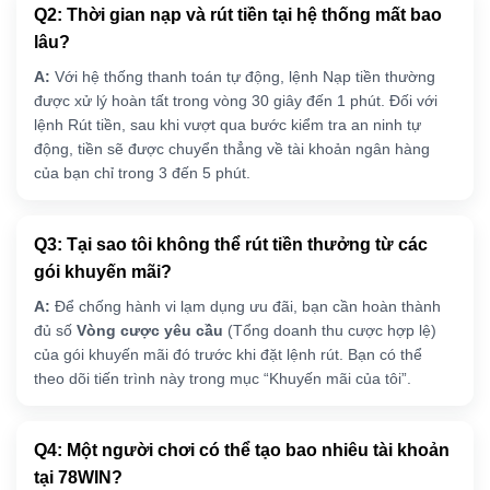
Q2: Thời gian nạp và rút tiền tại hệ thống mất bao
lâu?
A:
Với hệ thống thanh toán tự động, lệnh Nạp tiền thường
được xử lý hoàn tất trong vòng 30 giây đến 1 phút. Đối với
lệnh Rút tiền, sau khi vượt qua bước kiểm tra an ninh tự
động, tiền sẽ được chuyển thẳng về tài khoản ngân hàng
của bạn chỉ trong 3 đến 5 phút.
Q3: Tại sao tôi không thể rút tiền thưởng từ các
gói khuyến mãi?
A:
Để chống hành vi lạm dụng ưu đãi, bạn cần hoàn thành
đủ số
Vòng cược yêu cầu
(Tổng doanh thu cược hợp lệ)
của gói khuyến mãi đó trước khi đặt lệnh rút. Bạn có thể
theo dõi tiến trình này trong mục “Khuyến mãi của tôi”.
Q4: Một người chơi có thể tạo bao nhiêu tài khoản
tại 78WIN?