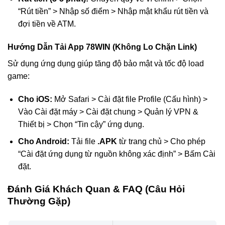
“Rút tiền” > Nhập số điểm > Nhập mật khẩu rút tiền và
đợi tiền về ATM.
Hướng Dẫn Tải App 78WIN (Không Lo Chặn Link)
Sử dụng ứng dụng giúp tăng độ bảo mật và tốc độ load
game:
Cho iOS:
Mở Safari > Cài đặt file Profile (Cấu hình) >
Vào Cài đặt máy > Cài đặt chung > Quản lý VPN &
Thiết bị > Chọn “Tin cậy” ứng dụng.
Cho Android:
Tải file
.APK
từ trang chủ > Cho phép
“Cài đặt ứng dụng từ nguồn không xác định” > Bấm Cài
đặt.
Đánh Giá Khách Quan & FAQ (Câu Hỏi
Thường Gặp)