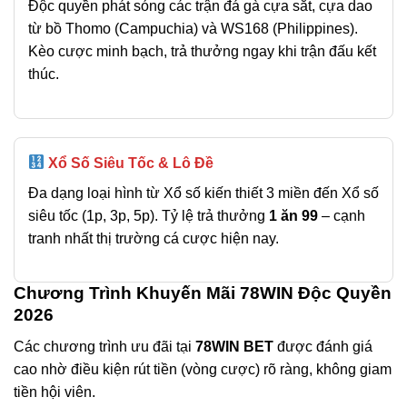
Độc quyền phát sóng các trận đá gà cựa sắt, cựa dao
từ bồ Thomo (Campuchia) và WS168 (Philippines).
Kèo cược minh bạch, trả thưởng ngay khi trận đấu kết
thúc.
Xổ Số Siêu Tốc & Lô Đề
Đa dạng loại hình từ Xổ số kiến thiết 3 miền đến Xổ số
siêu tốc (1p, 3p, 5p). Tỷ lệ trả thưởng
1 ăn 99
– cạnh
tranh nhất thị trường cá cược hiện nay.
Chương Trình Khuyến Mãi 78WIN Độc Quyền
2026
Các chương trình ưu đãi tại
78WIN BET
được đánh giá
cao nhờ điều kiện rút tiền (vòng cược) rõ ràng, không giam
tiền hội viên.