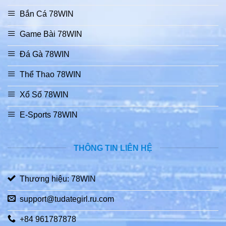
Bắn Cá 78WIN
Game Bài 78WIN
Đá Gà 78WIN
Thể Thao 78WIN
Xổ Số 78WIN
E-Sports 78WIN
THÔNG TIN LIÊN HỆ
Thương hiệu: 78WIN
support@tudategirl.ru.com
+84 961787878