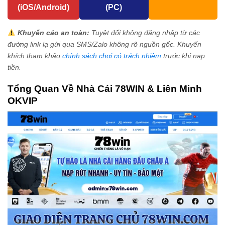
(iOS/Android)
(PC)
Khuyến cáo an toàn:
Tuyệt đối không đăng nhập từ các
đường link lạ gửi qua SMS/Zalo không rõ nguồn gốc. Khuyến
khích tham khảo
chính sách chơi có trách nhiệm
trước khi nạp
tiền.
Tổng Quan Về Nhà Cái 78WIN & Liên Minh
OKVIP