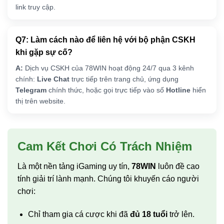
link truy cập.
Q7: Làm cách nào để liên hệ với bộ phận CSKH
khi gặp sự cố?
A:
Dịch vụ CSKH của 78WIN hoạt động 24/7 qua 3 kênh
chính:
Live Chat
trực tiếp trên trang chủ, ứng dụng
Telegram
chính thức, hoặc gọi trực tiếp vào số
Hotline
hiển
thị trên website.
Cam Kết Chơi Có Trách Nhiệm
Là một nền tảng iGaming uy tín,
78WIN
luôn đề cao
tính giải trí lành mạnh. Chúng tôi khuyến cáo người
chơi:
Chỉ tham gia cá cược khi đã
đủ 18 tuổi
trở lên.