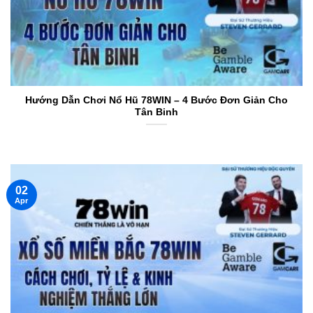
Hướng Dẫn Chơi Nổ Hũ 78WIN – 4 Bước Đơn Giản Cho
Tân Binh
02
Apr