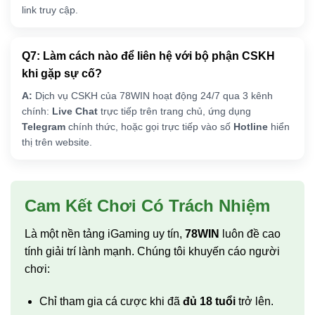
link truy cập.
Q7: Làm cách nào để liên hệ với bộ phận CSKH
khi gặp sự cố?
A:
Dịch vụ CSKH của 78WIN hoạt động 24/7 qua 3 kênh
chính:
Live Chat
trực tiếp trên trang chủ, ứng dụng
Telegram
chính thức, hoặc gọi trực tiếp vào số
Hotline
hiển
thị trên website.
Cam Kết Chơi Có Trách Nhiệm
Là một nền tảng iGaming uy tín,
78WIN
luôn đề cao
tính giải trí lành mạnh. Chúng tôi khuyến cáo người
chơi:
Chỉ tham gia cá cược khi đã
đủ 18 tuổi
trở lên.