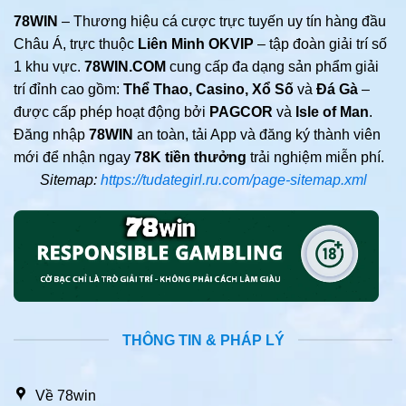
78WIN
– Thương hiệu cá cược trực tuyến uy tín hàng đầu
Châu Á, trực thuộc
Liên Minh OKVIP
– tập đoàn giải trí số
1 khu vực.
78WIN.COM
cung cấp đa dạng sản phẩm giải
trí đỉnh cao gồm:
Thể Thao, Casino, Xổ Số
và
Đá Gà
–
được cấp phép hoạt động bởi
PAGCOR
và
Isle of Man
.
Đăng nhập
78WIN
an toàn, tải App và đăng ký thành viên
mới để nhận ngay
78K tiền thưởng
trải nghiệm miễn phí.
Sitemap:
https://tudategirl.ru.com/page-sitemap.xml
THÔNG TIN & PHÁP LÝ
Về 78win