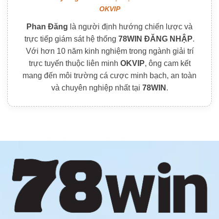
OKVIP
Phan Đăng
là người định hướng chiến lược và
trực tiếp giám sát hệ thống
78WIN ĐĂNG NHẬP
.
Với hơn 10 năm kinh nghiệm trong ngành giải trí
trực tuyến thuộc liên minh
OKVIP
, ông cam kết
mang đến môi trường cá cược minh bạch, an toàn
và chuyên nghiệp nhất tại
78WIN
.