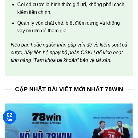
Coi cá cược là hình thức giải trí, không phải cách
kiếm tiền chính.
Quản lý vốn chặt chẽ, biết điểm dừng và không
vay mượn để tham gia.
Nếu bạn hoặc người thân gặp vấn đề về kiểm soát cá
cược, hãy liên hệ ngay bộ phận CSKH để kích hoạt
tính năng “Tạm khóa tài khoản” bảo vệ tài sản.
CẬP NHẬT BÀI VIẾT MỚI NHẤT 78WIN
02
Apr