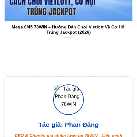
Mega 6/45 78WIN – Hướng Dẫn Chơi Vietlott Và Cơ Hội
Trúng Jackpot (2026)
Tác giả:
Phan Đăng
CEO & Chuyên gia chiến lược tại 78WIN - Liên minh