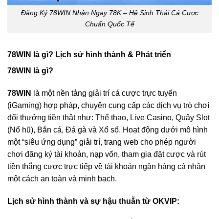
Đăng Ký 78WIN Nhận Ngay 78K – Hệ Sinh Thái Cá Cược
Chuẩn Quốc Tế
78WIN là gì? Lịch sử hình thành & Phát triển
78WIN là gì?
78WIN
là một nền tảng giải trí cá cược trực tuyến
(iGaming) hợp pháp, chuyên cung cấp các dịch vụ trò chơi
đổi thưởng tiền thật như: Thể thao, Live Casino, Quây Slot
(Nổ hũ), Bắn cá, Đá gà và Xổ số. Hoạt động dưới mô hình
một “siêu ứng dụng” giải trí, trang web cho phép người
chơi đăng ký tài khoản, nạp vốn, tham gia đặt cược và rút
tiền thắng cược trực tiếp về tài khoản ngân hàng cá nhân
một cách an toàn và minh bạch.
Lịch sử hình thành và sự hậu thuẫn từ OKVIP: