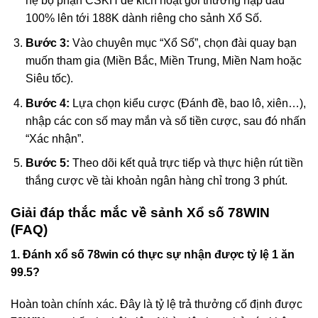
hệ bộ phận CSKH để kích hoạt gói thưởng nạp đầu
100% lên tới 188K dành riêng cho sảnh Xổ Số.
Bước 3:
Vào chuyên mục “Xổ Số”, chọn đài quay bạn
muốn tham gia (Miền Bắc, Miền Trung, Miền Nam hoặc
Siêu tốc).
Bước 4:
Lựa chọn kiểu cược (Đánh đề, bao lô, xiên…),
nhập các con số may mắn và số tiền cược, sau đó nhấn
“Xác nhận”.
Bước 5:
Theo dõi kết quả trực tiếp và thực hiện rút tiền
thắng cược về tài khoản ngân hàng chỉ trong 3 phút.
Giải đáp thắc mắc về sảnh Xổ số 78WIN
(FAQ)
1. Đánh xổ số 78win có thực sự nhận được tỷ lệ 1 ăn
99.5?
Hoàn toàn chính xác. Đây là tỷ lệ trả thưởng cố định được