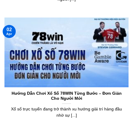
02
Apr
Hướng Dẫn Chơi Xổ Số 78WIN Từng Bước – Đơn Giản
Cho Người Mới
Xổ số trực tuyến đang trở thành xu hướng giải trí hàng đầu
nhờ sự [...]