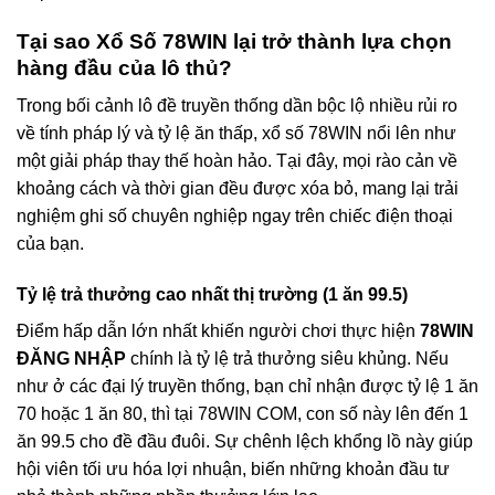
Tại sao Xổ Số 78WIN lại trở thành lựa chọn
hàng đầu của lô thủ?
Trong bối cảnh lô đề truyền thống dần bộc lộ nhiều rủi ro
về tính pháp lý và tỷ lệ ăn thấp, xổ số 78WIN nổi lên như
một giải pháp thay thế hoàn hảo. Tại đây, mọi rào cản về
khoảng cách và thời gian đều được xóa bỏ, mang lại trải
nghiệm ghi số chuyên nghiệp ngay trên chiếc điện thoại
của bạn.
Tỷ lệ trả thưởng cao nhất thị trường (1 ăn 99.5)
Điểm hấp dẫn lớn nhất khiến người chơi thực hiện
78WIN
ĐĂNG NHẬP
chính là tỷ lệ trả thưởng siêu khủng. Nếu
như ở các đại lý truyền thống, bạn chỉ nhận được tỷ lệ 1 ăn
70 hoặc 1 ăn 80, thì tại 78WIN COM, con số này lên đến 1
ăn 99.5 cho đề đầu đuôi. Sự chênh lệch khổng lồ này giúp
hội viên tối ưu hóa lợi nhuận, biến những khoản đầu tư