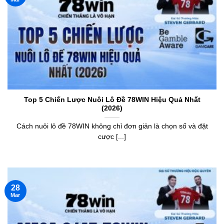
Top 5 Chiến Lược Nuôi Lô Đề 78WIN Hiệu Quả Nhất
(2026)
Cách nuôi lô đề 78WIN không chỉ đơn giản là chọn số và đặt
cược [...]
28
Mar