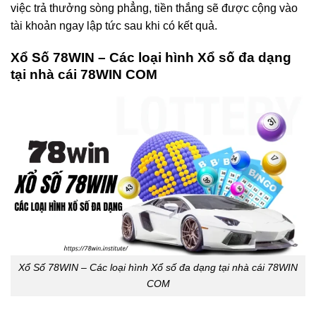
việc trả thưởng sòng phẳng, tiền thắng sẽ được cộng vào
tài khoản ngay lập tức sau khi có kết quả.
Xổ Số 78WIN – Các loại hình Xổ số đa dạng
tại nhà cái 78WIN COM
Xổ Số 78WIN – Các loại hình Xổ số đa dạng tại nhà cái 78WIN
COM