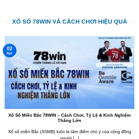
XỔ SỐ 78WIN VÀ CÁCH CHƠI HIỆU QUẢ
02
Apr
Xổ Số Miền Bắc 78WIN – Cách Chơi, Tỷ Lệ & Kinh Nghiệm
Thắng Lớn
Xổ số miền Bắc (XSMB) luôn là tâm điểm chú ý của cộng đồng
người [...]