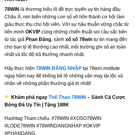
78WIN
là thương hiệu lô đề trực tuyến uy tín hàng đầu
Châu Á, nơi biến những con số vô hồn thành cơ hội làm
giàu thực thụ cho hội viên. Với sự hậu thuẫn vững chắc từ
liên minh
OKVIP
cùng những chiến thuật soi cầu sắc bén
từ tác giả
Phan Đăng
, sảnh
xổ số 78win
tự tin mang đến
cho bạn tỷ lệ thưởng cao nhất, môi trường ghi số an toàn
nhất và tốc độ trả thưởng nhanh nhất.
Hãy thực hiện
78WIN ĐĂNG NHẬP
tại 78win.institute
ngay hôm nay để không bỏ lỡ những vận may tài lộc và
nhận về những phần thưởng giá trị nhất!
Khám phá ngay
Thể Thao 78WIN
– Sảnh Cá Cược
Bóng Đá Uy Tín | Tặng 188K
Hashtag Tham chiếu: #78WIN #XOSO78WIN
#LODE78WIN #78WINDANGNHAP #OKVIP
#PHANDANG