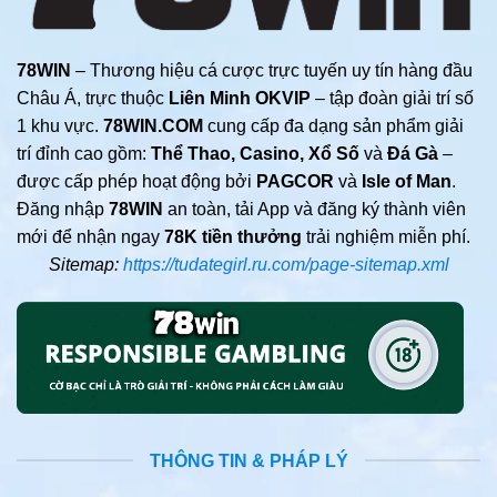
78WIN
– Thương hiệu cá cược trực tuyến uy tín hàng đầu
Châu Á, trực thuộc
Liên Minh OKVIP
– tập đoàn giải trí số
1 khu vực.
78WIN.COM
cung cấp đa dạng sản phẩm giải
trí đỉnh cao gồm:
Thể Thao, Casino, Xổ Số
và
Đá Gà
–
được cấp phép hoạt động bởi
PAGCOR
và
Isle of Man
.
Đăng nhập
78WIN
an toàn, tải App và đăng ký thành viên
mới để nhận ngay
78K tiền thưởng
trải nghiệm miễn phí.
Sitemap:
https://tudategirl.ru.com/page-sitemap.xml
THÔNG TIN & PHÁP LÝ