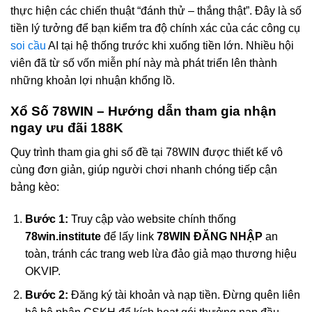
thực hiện các chiến thuật “đánh thử – thắng thật”. Đây là số
tiền lý tưởng để bạn kiểm tra độ chính xác của các công cụ
soi cầu
AI tại hệ thống trước khi xuống tiền lớn. Nhiều hội
viên đã từ số vốn miễn phí này mà phát triển lên thành
những khoản lợi nhuận khổng lồ.
Xổ Số 78WIN – Hướng dẫn tham gia nhận
ngay ưu đãi 188K
Quy trình tham gia ghi số đề tại 78WIN được thiết kế vô
cùng đơn giản, giúp người chơi nhanh chóng tiếp cận
bảng kèo:
Bước 1:
Truy cập vào website chính thống
78win.institute
để lấy link
78WIN ĐĂNG NHẬP
an
toàn, tránh các trang web lừa đảo giả mạo thương hiệu
OKVIP.
Bước 2:
Đăng ký tài khoản và nạp tiền. Đừng quên liên