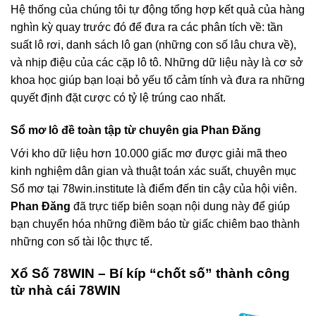
Hệ thống của chúng tôi tự động tổng hợp kết quả của hàng
nghìn kỳ quay trước đó để đưa ra các phân tích về: tần
suất lô rơi, danh sách lô gan (những con số lâu chưa về),
và nhịp điệu của các cặp lô tô. Những dữ liệu này là cơ sở
khoa học giúp bạn loại bỏ yếu tố cảm tính và đưa ra những
quyết định đặt cược có tỷ lệ trúng cao nhất.
Sổ mơ lô đề toàn tập từ chuyên gia Phan Đăng
Với kho dữ liệu hơn 10.000 giấc mơ được giải mã theo
kinh nghiệm dân gian và thuật toán xác suất, chuyên mục
Sổ mơ tại 78win.institute là điểm đến tin cậy của hội viên.
Phan Đăng
đã trực tiếp biên soạn nội dung này để giúp
bạn chuyển hóa những điềm báo từ giấc chiêm bao thành
những con số tài lộc thực tế.
Xổ Số 78WIN – Bí kíp “chốt số” thành công
từ nhà cái 78WIN